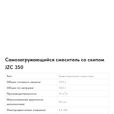
Самозагружающийся смеситель со скипом
JZC 350
Тип:
Гравитационный смеситель
Объем готового замеса:
350 л
Объем по загрузке:
560 л
2
Производительность:
10 м
/ч
Максимальная крупность
60 мм
заполнителя:
Электродвигатель подъема:
4,5 кВт