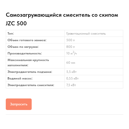
Самозагружающийся смеситель со скипом
JZC 500
Тип:
Гравитационный смеситель
Объем готового замеса:
500 л
Объем по загрузке:
800 л
2
Производительность:
10 м
/ч
Максимальная крупность
60 мм
заполнителя:
Электродвигатель подъема:
5,5 кВт
Водяной насос:
0,55 кВт
Электродвигатель смесителя:
7,5 кВт
Запросить